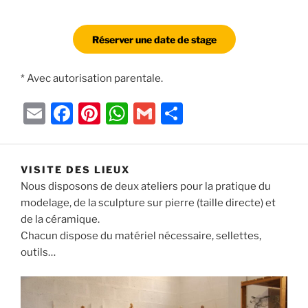
Réserver une date de stage
* Avec autorisation parentale.
E
F
Pi
W
G
P
m
a
nt
h
m
ar
ai
c
er
at
ai
ta
VISITE DES LIEUX
l
e
e
s
l
g
Nous disposons de deux ateliers pour la pratique du
b
st
A
er
modelage, de la sculpture sur pierre (taille directe) et
o
p
de la céramique.
Chacun dispose du matériel nécessaire, sellettes,
o
p
outils…
k